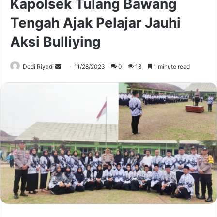
Kapolsek Tulang Bawang
Tengah Ajak Pelajar Jauhi
Aksi Bulliying
Send
Dedi Riyadi
11/28/2023
0
13
1 minute read
an
email