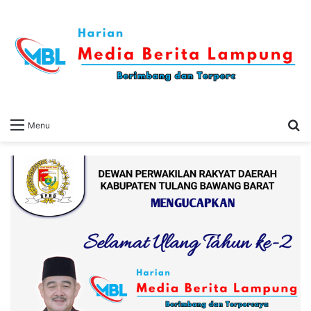
S
Menu
fo