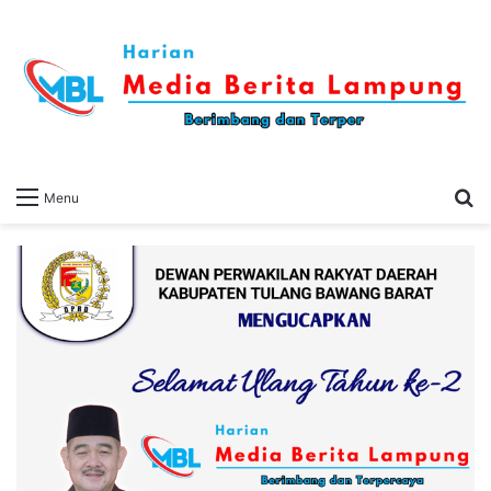
S
Menu
fo