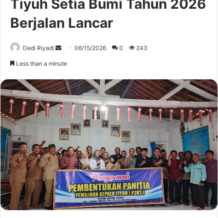
Tiyuh Setia Bumi Tahun 2026
Berjalan Lancar
Send
Dedi Riyadi
06/15/2026
0
243
an
Less than a minute
email