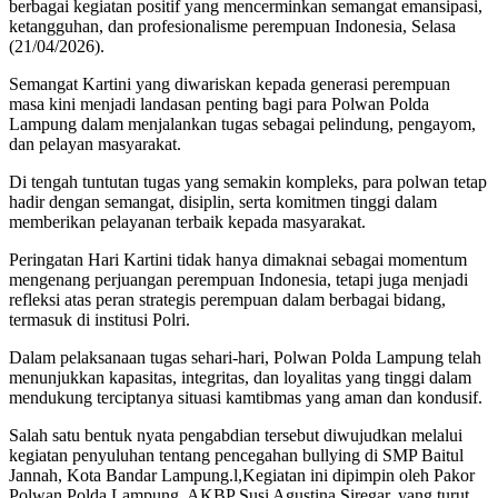
berbagai kegiatan positif yang mencerminkan semangat emansipasi,
ketangguhan, dan profesionalisme perempuan Indonesia, Selasa
(21/04/2026).
Semangat Kartini yang diwariskan kepada generasi perempuan
masa kini menjadi landasan penting bagi para Polwan Polda
Lampung dalam menjalankan tugas sebagai pelindung, pengayom,
dan pelayan masyarakat.
Di tengah tuntutan tugas yang semakin kompleks, para polwan tetap
hadir dengan semangat, disiplin, serta komitmen tinggi dalam
memberikan pelayanan terbaik kepada masyarakat.
Peringatan Hari Kartini tidak hanya dimaknai sebagai momentum
mengenang perjuangan perempuan Indonesia, tetapi juga menjadi
refleksi atas peran strategis perempuan dalam berbagai bidang,
termasuk di institusi Polri.
Dalam pelaksanaan tugas sehari-hari, Polwan Polda Lampung telah
menunjukkan kapasitas, integritas, dan loyalitas yang tinggi dalam
mendukung terciptanya situasi kamtibmas yang aman dan kondusif.
Salah satu bentuk nyata pengabdian tersebut diwujudkan melalui
kegiatan penyuluhan tentang pencegahan bullying di SMP Baitul
Jannah, Kota Bandar Lampung.l,Kegiatan ini dipimpin oleh Pakor
Polwan Polda Lampung, AKBP Susi Agustina Siregar, yang turut