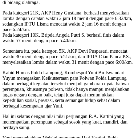
di bidang olahraga.
Pada kategori 21K, AKP Heny Gustiana, berhasil menyelesaikan
lomba dengan catatan waktu 2 jam 18 menit dengan pace 6:32/km,
sedangkan IPTU Lisma mencatat waktu 2 jam 16 menit dengan
pace 6:24/km.
Pada kategori 10K, Bripda Angela Putri S. berhasil finis dalam
waktu 57 menit dengan pace 5:40/km.
Sementara itu, pada kategori 5K, AKP Devi Puspasari, mencatat
waktu 30 menit dengan pace 5:51/km, dan IPDA Dian Panca P.S.,
menyelesaikan lomba dalam waktu 31 menit dengan pace 6:00/km.
Kabid Humas Polda Lampung, Kombespol Yuni Bu Iswandari
Yuyun menegaskan Keikutsertaan para Polwan Polda Lampung
dalam berbagai kegiatan tersebut menjadi gambaran nyata bahwa
perempuan, khususnya polwan, tidak hanya mampu menjalankan
tugas negara dengan baik, tetapi juga dapat menunjukkan
kepedulian sosial, prestasi, serta semangat hidup sehat dalam
berbagai kesempatan ujar Yuni.
Hal ini selaras dengan nilai-nilai perjuangan R.A. Kartini yang
menempatkan perempuan sebagai sosok yang kuat, mandiri, dan
berdaya saing.
Yuni menambahkan Melalui momentum Hari Kartini, Polda