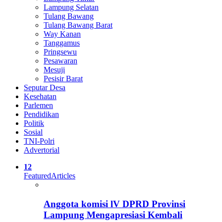
Lampung Selatan
Tulang Bawang
Tulang Bawang Barat
Way Kanan
Tanggamus
Pringsewu
Pesawaran
Mesuji
Pesisir Barat
Seputar Desa
Kesehatan
Parlemen
Pendidikan
Politik
Sosial
TNI-Polri
Advertorial
12
Featured
Articles
Anggota komisi lV DPRD Provinsi
Lampung Mengapresiasi Kembali