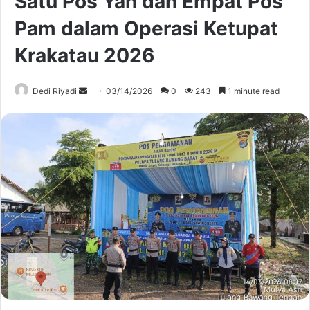
Satu Pos Yan dan Empat Pos
Pam dalam Operasi Ketupat
Krakatau 2026
Send
Dedi Riyadi
03/14/2026
0
243
1 minute read
an
email