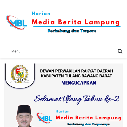
S
Menu
fo