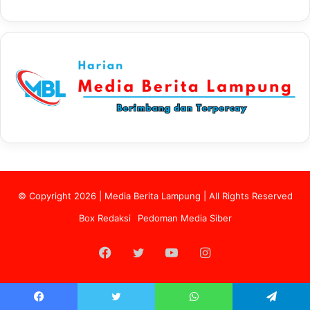
© Copyright 2026 | Media Berita Lampung | All Rights Reserved
Box Redaksi
Pedoman Media Siber
Facebook
Twitter
YouTube
Instagram