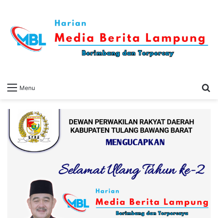
S
Menu
fo