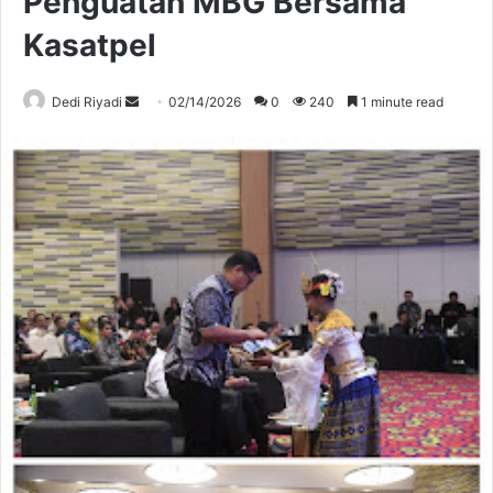
Penguatan MBG Bersama
Kasatpel
Send
Dedi Riyadi
02/14/2026
0
240
1 minute read
an
email