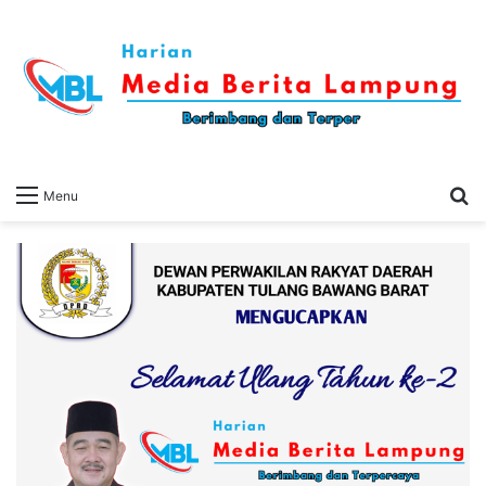
S
Menu
fo