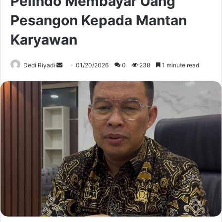
Pelindo Membayar Uang
Pesangon Kepada Mantan
Karyawan
Send
Dedi Riyadi
01/20/2026
0
238
1 minute read
an
email