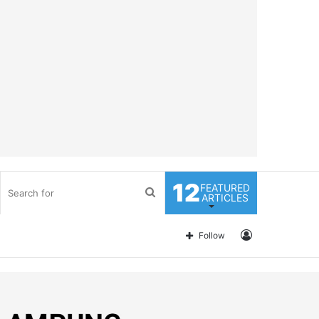
12
FEATURED
Search
ARTICLES
for
Log
Follow
In