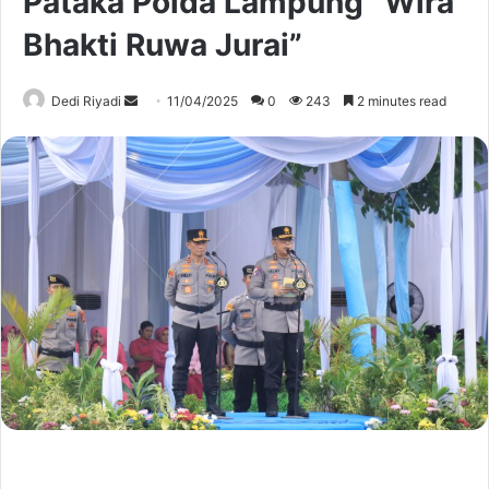
Pataka Polda Lampung “Wira
Bhakti Ruwa Jurai”
Send
Dedi Riyadi
11/04/2025
0
243
2 minutes read
an
email