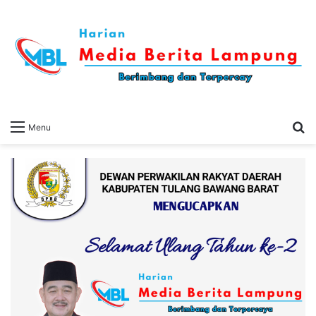
S
Menu
fo