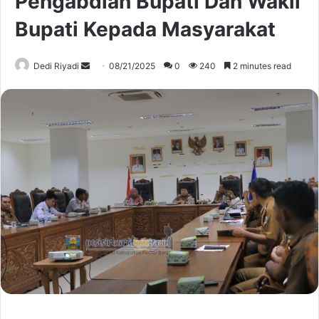
Pengabdian Bupati Dan Wakil
Bupati Kepada Masyarakat
Send
Dedi Riyadi
08/21/2025
0
240
2 minutes read
an
email