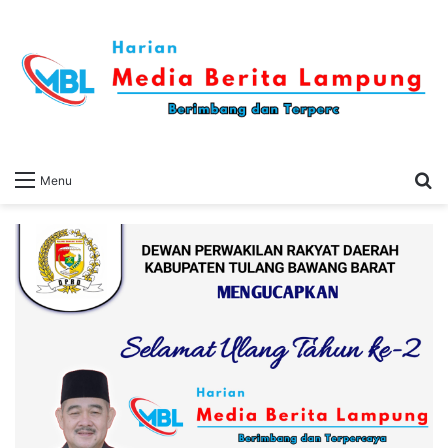
S
Menu
fo