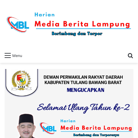
S
Menu
fo