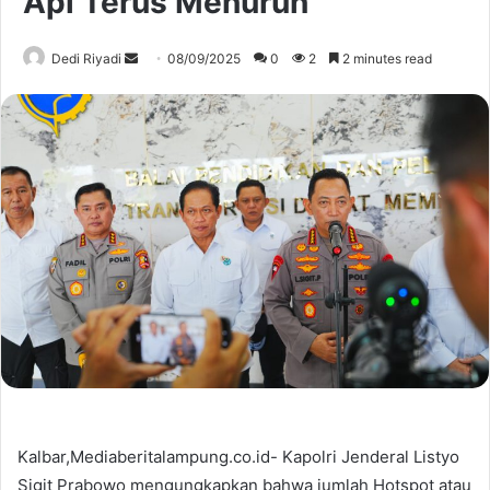
Api Terus Menurun
Send
Dedi Riyadi
08/09/2025
0
2
2 minutes read
an
email
Kalbar,Mediaberitalampung.co.id- Kapolri Jenderal Listyo
Sigit Prabowo mengungkapkan bahwa jumlah Hotspot atau