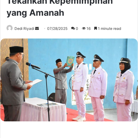
Tekankan Kepemimpinan
yang Amanah
Send
Dedi Riyadi
07/28/2025
0
16
1 minute read
an
email