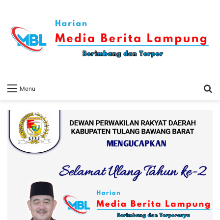
S
Menu
fo