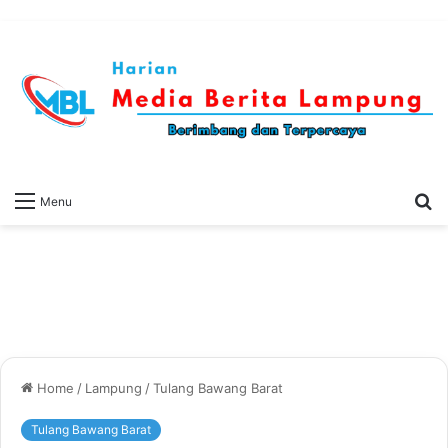
S
Menu
fo
Home
/
Lampung
/
Tulang Bawang Barat
Tulang Bawang Barat