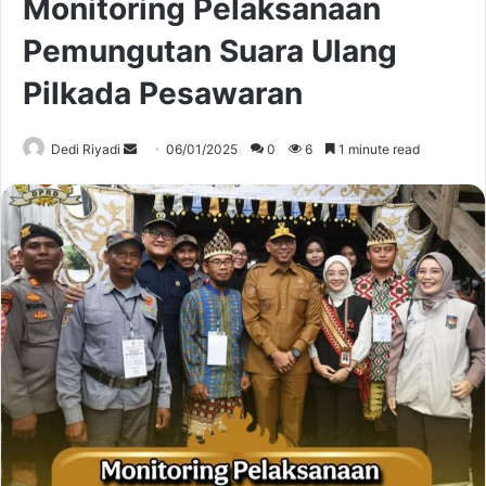
Monitoring Pelaksanaan
Pemungutan Suara Ulang
Pilkada Pesawaran
Send
Dedi Riyadi
06/01/2025
0
6
1 minute read
an
email