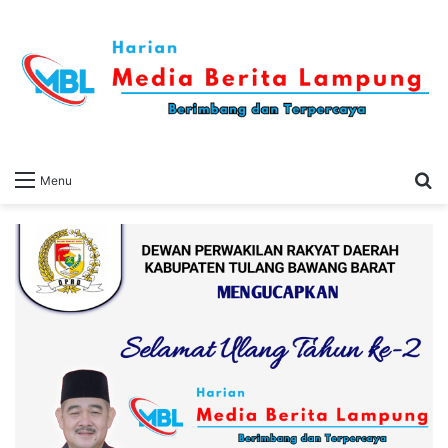
S
Menu
fo