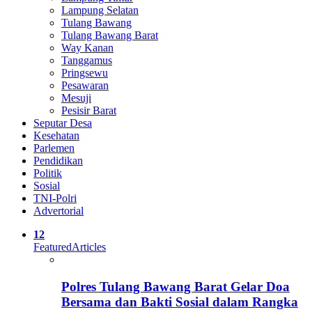
Lampung Selatan
Tulang Bawang
Tulang Bawang Barat
Way Kanan
Tanggamus
Pringsewu
Pesawaran
Mesuji
Pesisir Barat
Seputar Desa
Kesehatan
Parlemen
Pendidikan
Politik
Sosial
TNI-Polri
Advertorial
12
Featured
Articles
Polres Tulang Bawang Barat Gelar Doa
Bersama dan Bakti Sosial dalam Rangka