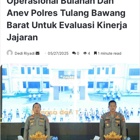
Operasional Bulanan Dan
Anev Polres Tulang Bawang
Barat Untuk Evaluasi Kinerja
Jajaran
Send
Dedi Riyadi
05/27/2025
0
4
1 minute read
an
email