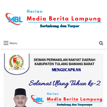
S
Menu
fo