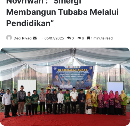
Novriwan : “Sinergi
Membangun Tubaba Melalui
Pendidikan”
Send
Dedi Riyadi
05/07/2025
0
6
1 minute read
an
email