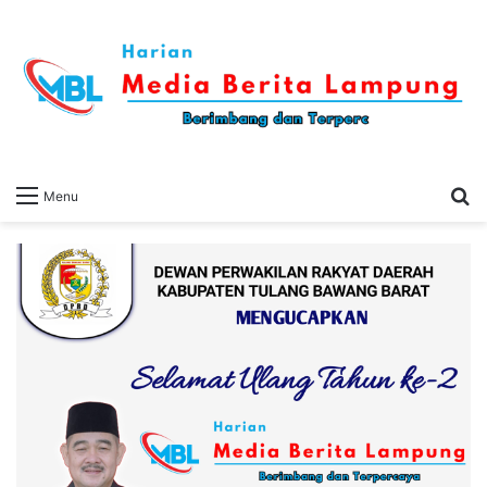
S
Menu
fo