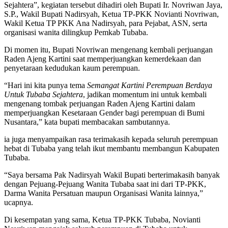
Sejahtera”, kegiatan tersebut dihadiri oleh Bupati Ir. Novriwan Jaya,
S.P., Wakil Bupati Nadirsyah, Ketua TP-PKK Novianti Novriwan,
Wakil Ketua TP PKK Ana Nadirsyah, para Pejabat, ASN, serta
organisasi wanita dilingkup Pemkab Tubaba.
Di momen itu, Bupati Novriwan mengenang kembali perjuangan
Raden Ajeng Kartini saat memperjuangkan kemerdekaan dan
penyetaraan kedudukan kaum perempuan.
“Hari ini kita punya tema
Semangat Kartini Perempuan Berdaya
Untuk Tubaba Sejahtera
, jadikan momentum ini untuk kembali
mengenang tombak perjuangan Raden Ajeng Kartini dalam
memperjuangkan Kesetaraan Gender bagi perempuan di Bumi
Nusantara,” kata bupati membacakan sambutannya.
ia juga menyampaikan rasa terimakasih kepada seluruh perempuan
hebat di Tubaba yang telah ikut membantu membangun Kabupaten
Tubaba.
“Saya bersama Pak Nadirsyah Wakil Bupati berterimakasih banyak
dengan Pejuang-Pejuang Wanita Tubaba saat ini dari TP-PKK,
Darma Wanita Persatuan maupun Organisasi Wanita lainnya,”
ucapnya.
Di kesempatan yang sama, Ketua TP-PKK Tubaba, Novianti