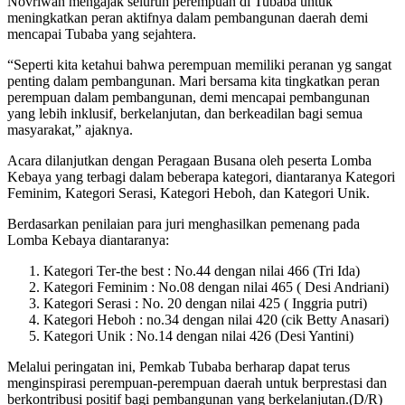
Novriwan mengajak seluruh perempuan di Tubaba untuk
meningkatkan peran aktifnya dalam pembangunan daerah demi
mencapai Tubaba yang sejahtera.
“Seperti kita ketahui bahwa perempuan memiliki peranan yg sangat
penting dalam pembangunan. Mari bersama kita tingkatkan peran
perempuan dalam pembangunan, demi mencapai pembangunan
yang lebih inklusif, berkelanjutan, dan berkeadilan bagi semua
masyarakat,” ajaknya.
Acara dilanjutkan dengan Peragaan Busana oleh peserta Lomba
Kebaya yang terbagi dalam beberapa kategori, diantaranya Kategori
Feminim, Kategori Serasi, Kategori Heboh, dan Kategori Unik.
Berdasarkan penilaian para juri menghasilkan pemenang pada
Lomba Kebaya diantaranya:
Kategori Ter-the best : No.44 dengan nilai 466 (Tri Ida)
Kategori Feminim : No.08 dengan nilai 465 ( Desi Andriani)
Kategori Serasi : No. 20 dengan nilai 425 ( Inggria putri)
Kategori Heboh : no.34 dengan nilai 420 (cik Betty Anasari)
Kategori Unik : No.14 dengan nilai 426 (Desi Yantini)
Melalui peringatan ini, Pemkab Tubaba berharap dapat terus
menginspirasi perempuan-perempuan daerah untuk berprestasi dan
berkontribusi positif bagi pembangunan yang berkelanjutan.(D/R)