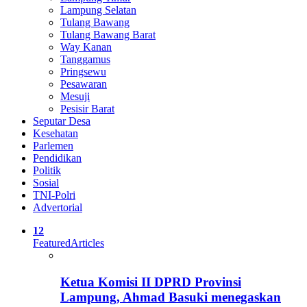
Lampung Selatan
Tulang Bawang
Tulang Bawang Barat
Way Kanan
Tanggamus
Pringsewu
Pesawaran
Mesuji
Pesisir Barat
Seputar Desa
Kesehatan
Parlemen
Pendidikan
Politik
Sosial
TNI-Polri
Advertorial
12
Featured
Articles
Ketua Komisi II DPRD Provinsi
Lampung, Ahmad Basuki menegaskan