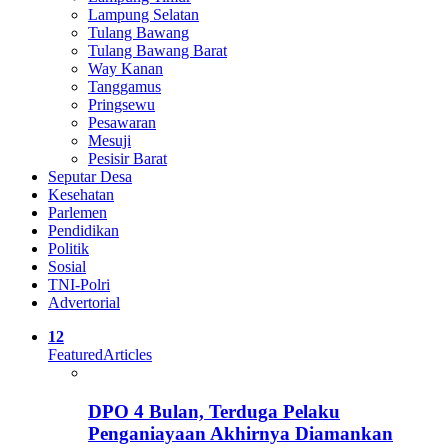
Lampung Selatan
Tulang Bawang
Tulang Bawang Barat
Way Kanan
Tanggamus
Pringsewu
Pesawaran
Mesuji
Pesisir Barat
Seputar Desa
Kesehatan
Parlemen
Pendidikan
Politik
Sosial
TNI-Polri
Advertorial
12
Featured
Articles
DPO 4 Bulan, Terduga Pelaku
Penganiayaan Akhirnya Diamankan