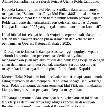
Ahmad Ramadhan serta seluruh Pejabat Utama Polda Lampung.
Kapolda Lampung Irjen Pol Helmy Santika dalam sambutannya
mengatakan, “Selamat hari Raya Idul Fitri 1446H minal aidzin wal
faidzin mohon maaf lahir dan bathin untuk seluruh personel jajaran
Polda Lampung dan terimakasih atas pelaksanaan tugas Operasi
Ketupat Krakatau 2025 yang berjalan aman, lancar dan kondusif”.
Halal bihalal ini sebagai bentuk wujud mempererat tali silaturahmi
setelah menjalankan ibadah puasa Ramadan dan keberhasilan
pengamanan Operasi Ketupat Krakatau 2025.
“Diucapkan terimakasih dan apresiasi setinggi-tingginya kepada
seluruh komandan dan personel atas dedikasi loyalitas
mengamankan jalan nya arus mudik dan balik yang berjalan dengan
aman dan lancar sehingga banyak mendapat respon positif dari
masyarakat khususnya dari pimpinan Polri”, lanjut Kapolda
Momen Halal Bihalal ini bukan sekadar tradisi, tetapi sarana untuk
saling memaafkan dan memperkuat soliditas sebagai satu keluarga
besar Polda Lampung, dengan semangat Idul Fitri, mari tingkatkan
kinerja, integritas, dan pelayanan kepada masyarakat.
“Diharapkan moment dan semangat baru kebersamaan ini dapat
terus terjaga demi lancarnya tugas-tugas kepolisian di wilayah
Provinsi Lampung”, tutup Jendral Bintang Dua. (Red)