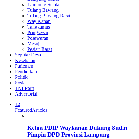
Lampung Selatan
Tulang Bawang
Tulang Bawang Barat
Way Kanan
Tanggamus
Pringsewu
Pesawaran
Mesuji
Pesisir Barat
Seputar Desa
Kesehatan
Parlemen
Pendidikan
Politik
Sosial
TNI-Polri
Advertorial
12
Featured
Articles
Ketua PDIP Waykanan Dukung Sudin
Pimpin DPD Provinsi Lampung