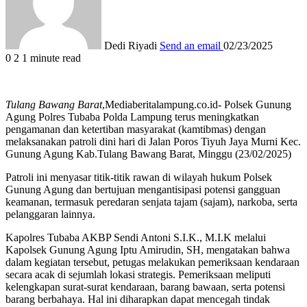
Dedi Riyadi
Send an email
02/23/2025
0
2
1 minute read
Tulang Bawang Barat
,Mediaberitalampung.co.id- Polsek Gunung
Agung Polres Tubaba Polda Lampung terus meningkatkan
pengamanan dan ketertiban masyarakat (kamtibmas) dengan
melaksanakan patroli dini hari di Jalan Poros Tiyuh Jaya Murni Kec.
Gunung Agung Kab.Tulang Bawang Barat, Minggu (23/02/2025)
Patroli ini menyasar titik-titik rawan di wilayah hukum Polsek
Gunung Agung dan bertujuan mengantisipasi potensi gangguan
keamanan, termasuk peredaran senjata tajam (sajam), narkoba, serta
pelanggaran lainnya.
Kapolres Tubaba AKBP Sendi Antoni S.I.K., M.I.K melalui
Kapolsek Gunung Agung Iptu Amirudin, SH, mengatakan bahwa
dalam kegiatan tersebut, petugas melakukan pemeriksaan kendaraan
secara acak di sejumlah lokasi strategis. Pemeriksaan meliputi
kelengkapan surat-surat kendaraan, barang bawaan, serta potensi
barang berbahaya. Hal ini diharapkan dapat mencegah tindak