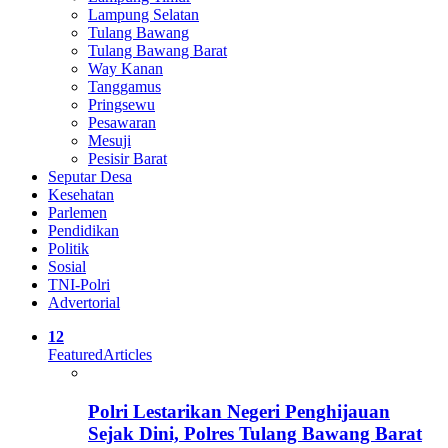
Lampung Selatan
Tulang Bawang
Tulang Bawang Barat
Way Kanan
Tanggamus
Pringsewu
Pesawaran
Mesuji
Pesisir Barat
Seputar Desa
Kesehatan
Parlemen
Pendidikan
Politik
Sosial
TNI-Polri
Advertorial
12
Featured
Articles
Polri Lestarikan Negeri Penghijauan
Sejak Dini, Polres Tulang Bawang Barat