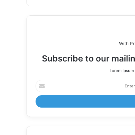
With P
Subscribe to our mailin
Lorem ipsum d
Enter
your
Email
address