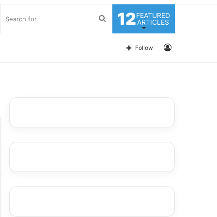
12
FEATURED
Search
ARTICLES
for
Log
Follow
In