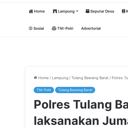
Home
Lampung
Seputar Desa
K
Sosial
TNI-Polri
Advertorial
Home
/
Lampung
/
Tulang Bawang Barat
/
Polres T
TNI-Polri
Tulang Bawang Barat
Polres Tulang B
laksanakan Juma