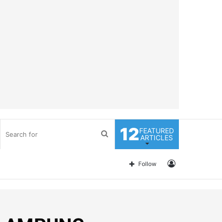
12
FEATURED
Search
ARTICLES
for
Log
Follow
In