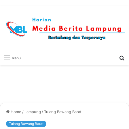
S
Menu
fo
Home
/
Lampung
/
Tulang Bawang Barat
Tulang Bawang Barat