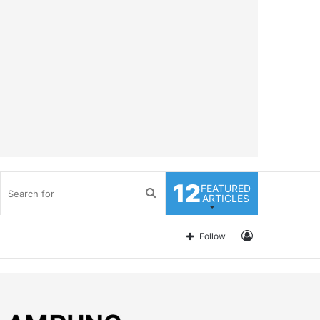
12
FEATURED
Search
ARTICLES
for
Log
Follow
In