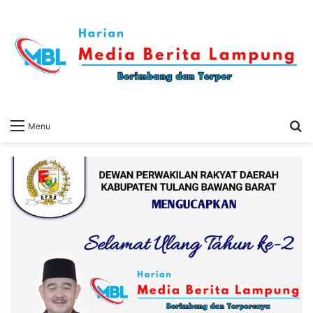
S
Menu
fo