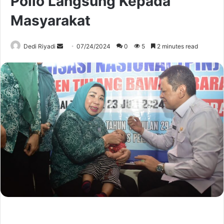
Polio Langsung Kepada
Masyarakat
Send
Dedi Riyadi
07/24/2024
0
5
2 minutes read
an
email