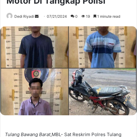
Motor Di Tangkap Polisi
Send
Dedi Riyadi
07/21/2024
0
19
1 minute read
an
email
Tulang Bawang Barat
,MBL- Sat Reskrim Polres Tulang