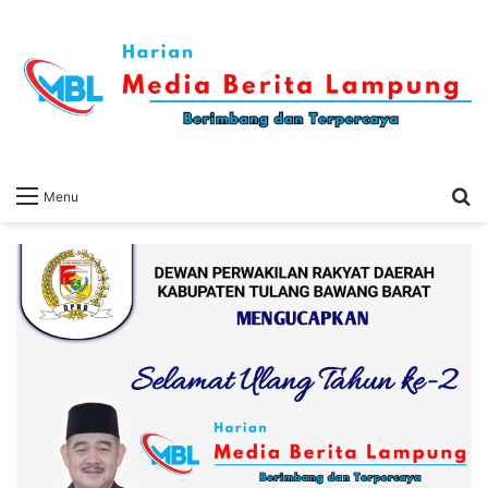
S
Menu
fo