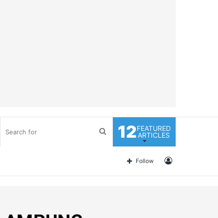
12
FEATURED
Search
ARTICLES
for
Log
Follow
In