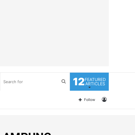
12
FEATURED
Search
ARTICLES
for
Log
Follow
In