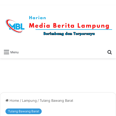
S
Menu
fo
Home
/
Lampung
/
Tulang Bawang Barat
Tulang Bawang Barat