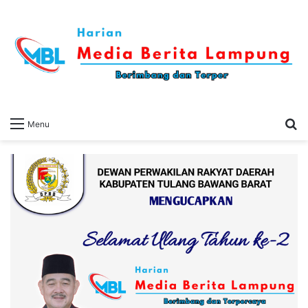
S
Menu
fo