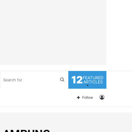
12
FEATURED
Search
ARTICLES
for
Log
Follow
In