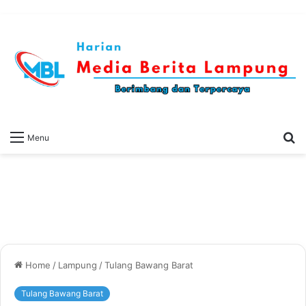
S
Menu
fo
Home
/
Lampung
/
Tulang Bawang Barat
Tulang Bawang Barat