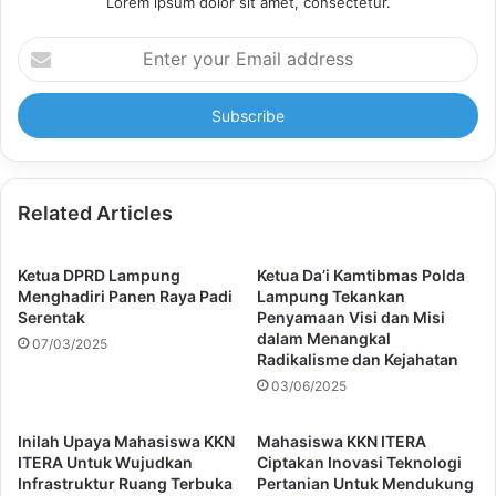
Lorem ipsum dolor sit amet, consectetur.
Enter
your
Email
address
Related Articles
Ketua DPRD Lampung
Ketua Da’i Kamtibmas Polda
Menghadiri Panen Raya Padi
Lampung Tekankan
Serentak
Penyamaan Visi dan Misi
dalam Menangkal
07/03/2025
Radikalisme dan Kejahatan
03/06/2025
Inilah Upaya Mahasiswa KKN
Mahasiswa KKN ITERA
ITERA Untuk Wujudkan
Ciptakan Inovasi Teknologi
Infrastruktur Ruang Terbuka
Pertanian Untuk Mendukung