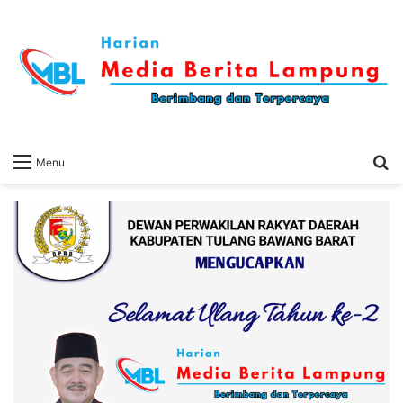
S
Menu
fo