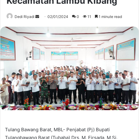
Kecamatan Lambu Kibang
Send
Dedi Riyadi
02/01/2024
0
11
1 minute read
an
email
Tulang Bawang Barat, MBL- Penjabat (Pj) Bupati
Tulangbawang Barat (Tubaba) Drs. M. Firsada, M.Si.