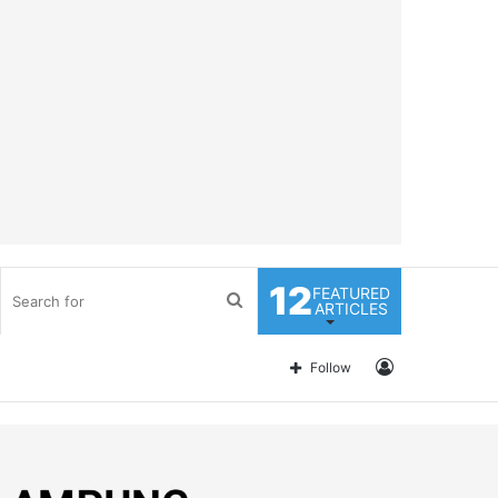
12
FEATURED
Search
ARTICLES
for
Log
Follow
In