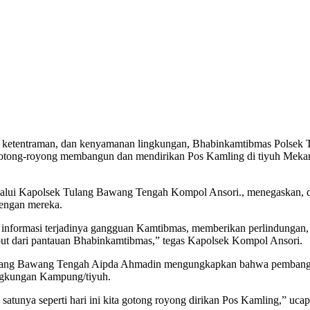
ketentraman, dan kenyamanan lingkungan, Bhabinkamtibmas Polsek 
gotong-royong membangun dan mendirikan Pos Kamling di tiyuh Mek
lalui Kapolsek Tulang Bawang Tengah Kompol Ansori., menegaskan, 
dengan mereka.
nformasi terjadinya gangguan Kamtibmas, memberikan perlindungan, ba
uput dari pantauan Bhabinkamtibmas,” tegas Kapolsek Kompol Ansori.
ulang Bawang Tengah Aipda Ahmadin mengungkapkan bahwa pembanguna
ingkungan Kampung/tiyuh.
 satunya seperti hari ini kita gotong royong dirikan Pos Kamling,” uc