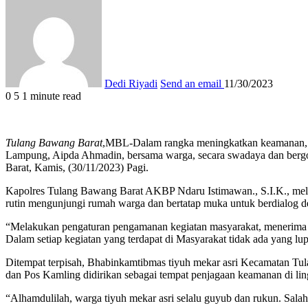
Dedi Riyadi
Send an email
11/30/2023
0
5
1 minute read
Tulang Bawang Barat
,MBL-Dalam rangka meningkatkan keamanan, 
Lampung, Aipda Ahmadin, bersama warga, secara swadaya dan ber
Barat, Kamis, (30/11/2023) Pagi.
Kapolres Tulang Bawang Barat AKBP Ndaru Istimawan., S.I.K., me
rutin mengunjungi rumah warga dan bertatap muka untuk berdialog 
“Melakukan pengaturan pengamanan kegiatan masyarakat, menerima i
Dalam setiap kegiatan yang terdapat di Masyarakat tidak ada yang l
Ditempat terpisah, Bhabinkamtibmas tiyuh mekar asri Kecamatan T
dan Pos Kamling didirikan sebagai tempat penjagaan keamanan di l
“Alhamdulilah, warga tiyuh mekar asri selalu guyub dan rukun. Salah